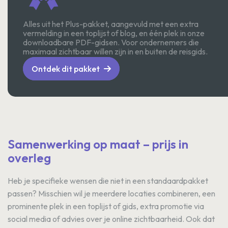
Alles uit het Plus-pakket, aangevuld met een extra
vermelding in een toplijst of blog, en één plek in onze
downloadbare PDF-gidsen. Voor ondernemers die
maximaal zichtbaar willen zijn in en buiten de reisgids.
Ontdek dit pakket
Samenwerking op maat – prijs in
overleg
Heb je specifieke wensen die niet in een standaardpakket
passen? Misschien wil je meerdere locaties combineren, een
prominente plek in een toplijst of gids, extra promotie via
social media of advies over je online zichtbaarheid. Ook dat