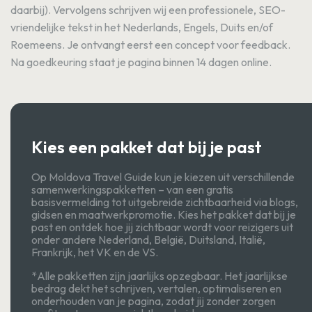
daarbij). Vervolgens schrijven wij een professionele, SEO-
vriendelijke tekst in het Nederlands, Engels, Duits en/of
Roemeens. Je ontvangt eerst een concept voor feedback.
Na goedkeuring staat je pagina binnen 14 dagen online.
Kies een pakket dat bij je past
Op Moldova Travel Guide kun je kiezen uit verschillende
samenwerkingspakketten – van een gratis
basisvermelding tot uitgebreide zichtbaarheid via blogs,
gidsen en maatwerkpromotie. Kies het pakket dat bij je
past en ontdek hoe jij zichtbaar wordt voor reizigers uit
onder andere Nederland, België, Duitsland, Italië,
Frankrijk, het VK en de VS.
*Alle pakketten zijn jaarlijks opzegbaar. Het jaarlijkse
bedrag dekt het schrijven, vertalen, optimaliseren en
onderhouden van je pagina, zodat jij zonder zorgen