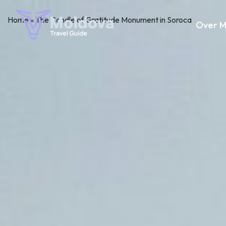
Home
»
The Candle of Gratitude Monument in Soroca
Over M