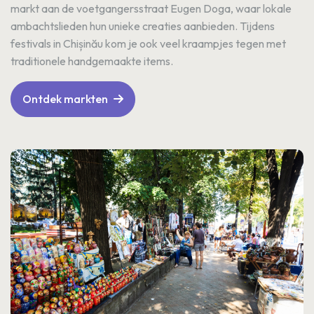
markt aan de voetgangersstraat Eugen Doga, waar lokale
ambachtslieden hun unieke creaties aanbieden. Tijdens
festivals in Chișinău kom je ook veel kraampjes tegen met
traditionele handgemaakte items.
Ontdek markten