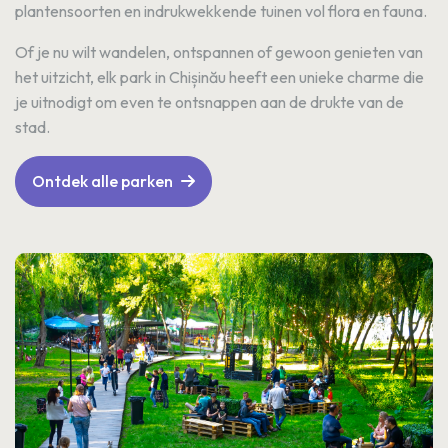
plantensoorten en indrukwekkende tuinen vol flora en fauna.
Of je nu wilt wandelen, ontspannen of gewoon genieten van
het uitzicht, elk park in Chișinău heeft een unieke charme die
je uitnodigt om even te ontsnappen aan de drukte van de
stad.
Ontdek alle parken