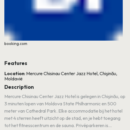
booking.com
Features
Location
: Mercure Chisinau Center Jazz Hotel, Chişinău,
Moldavië
Description
Mercure Chisinau Center Jazz Hotel is gelegen in Chişinău, op
3 minuten lopen van Moldova State Philharmonic en 500
meter van Cathedral Park. Elke accommodatie bij het hotel
met 4 sterren heeft uitzicht op de stad, en je hebt toegang
tot het fitnesscentrum en de sauna. Privéparkeren is...